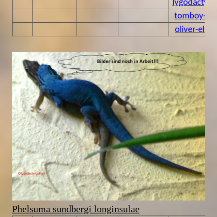
lygodactylu
tomboy-ge
oliver-elmr
Phelsuma sundbergi longinsulae