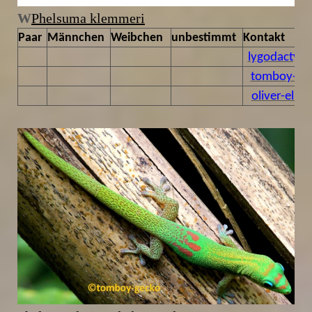
W
Phelsuma klemmeri
Paar
Männchen
Weibchen
unbestimmt
Kontakt
lygodactylu
tomboy-ge
oliver-elmr