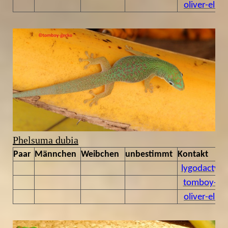
oliver-elmr
Phelsuma dubia
Paar
Männchen
Weibchen
unbestimmt
Kontakt
lygodactylu
tomboy-ge
oliver-elmr