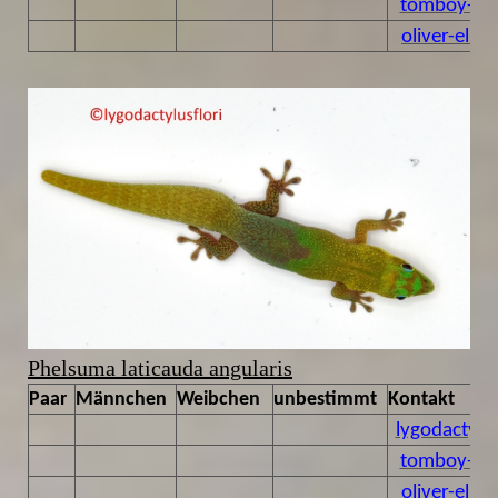
tomboy-ge
oliver-elmr
Phelsuma laticauda angularis
Paar
Männchen
Weibchen
unbestimmt
Kontakt
lygodactylu
tomboy-ge
oliver-elmr