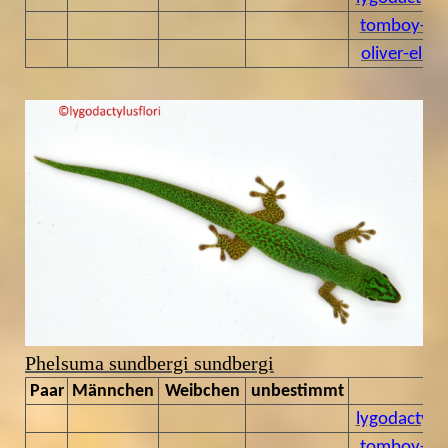
tomboy-ge
oliver-elmr
Phelsuma sundbergi sundbergi
Paar
Männchen
Weibchen
unbestimmt
K
lygodactylu
tomboy-ge