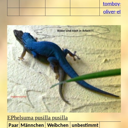
tomboy-ge
oliver-elmr
E
Phelsuma pusilla pusilla
Paar
Männchen
Weibchen
unbestimmt
K