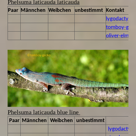
Phelsuma laticauda laticauda
Paar
Männchen
Weibchen
unbestimmt
Kontakt
lygodactylu
tomboy-geck
oliver-elmri
Phelsuma laticauda blue line
Paar
Männchen
Weibchen
unbestimmt
K
lygodactylu