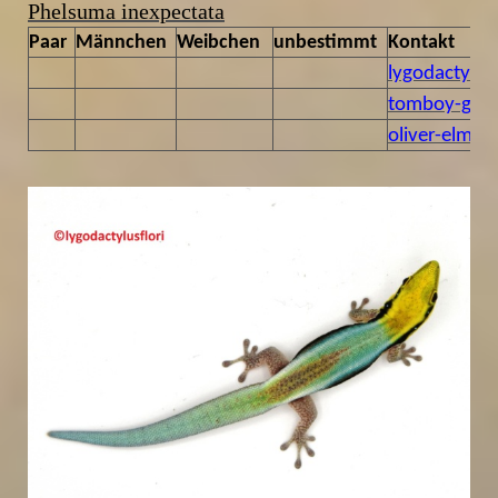
Phelsuma inexpectata
Paar
Männchen
Weibchen
unbestimmt
Kontakt
lygodactylu
tomboy-geck
oliver-elmri