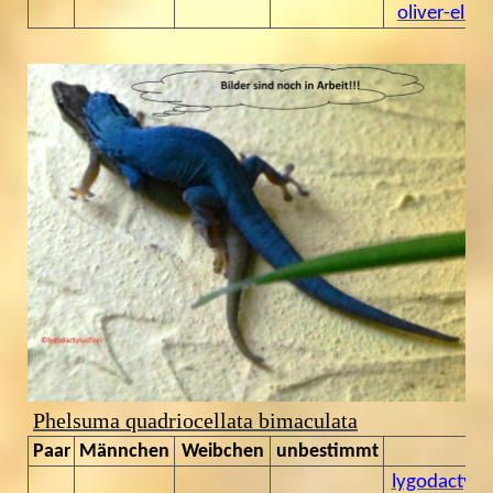
oliver-elmr
Phelsuma quadriocellata bimaculata
Paar
Männchen
Weibchen
unbestimmt
K
lygodactylu