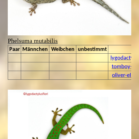
Phelsuma
mutabilis
Paar
Männchen
Weibchen
unbestimmt
K
lygodactylu
tomboy-ge
oliver-elmr