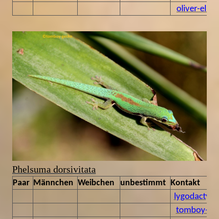
oliver-elmr
Phelsuma dorsivitata
Paar
Männchen
Weibchen
unbestimmt
Kontakt
lygodactylu
tomboy-ge