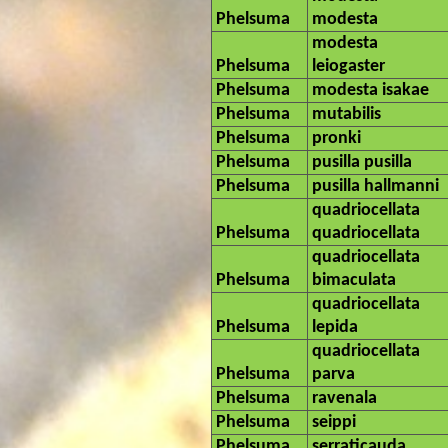
Phelsuma
modesta
modesta
Phelsuma
leiogaster
Phelsuma
modesta isakae
Phelsuma
mutabilis
Phelsuma
pronki
Phelsuma
pusilla pusilla
Phelsuma
pusilla hallmanni
quadriocellata
Phelsuma
quadriocellata
quadriocellata
Phelsuma
bimaculata
quadriocellata
Phelsuma
lepida
quadriocellata
Phelsuma
parva
Phelsuma
ravenala
Phelsuma
seippi
Phelsuma
serraticauda