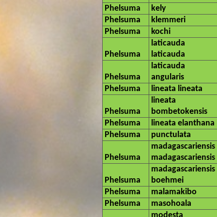
Phelsuma
kely
Phelsuma
klemmeri
Phelsuma
kochi
laticauda
Phelsuma
laticauda
laticauda
Phelsuma
angularis
Phelsuma
lineata lineata
lineata
Phelsuma
bombetokensis
Phelsuma
lineata elanthana
Phelsuma
punctulata
madagascariensis
Phelsuma
madagascariensis
madagascariensis
Phelsuma
boehmei
Phelsuma
malamakibo
Phelsuma
masohoala
modesta