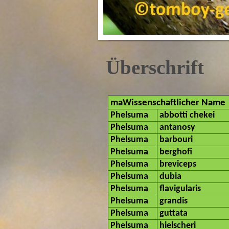
Überschrift
maWissenschaftlicher Name
Phelsuma
abbotti chekei
Phelsuma
antanosy
Phelsuma
barbouri
Phelsuma
berghofi
Phelsuma
breviceps
Phelsuma
dubia
Phelsuma
flavigularis
Phelsuma
grandis
Phelsuma
guttata
Phelsuma
hielscheri