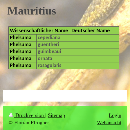
Mauritius
Wissenschaftlicher Name
Deutscher Name
Phelsuma
cepediana
Phelsuma
guentheri
Phelsuma
guimbeaui
Phelsuma
ornata
Phelsuma
rosagularis
Druckversion
|
Sitemap
Login
© Florian Pfrogner
Webansicht