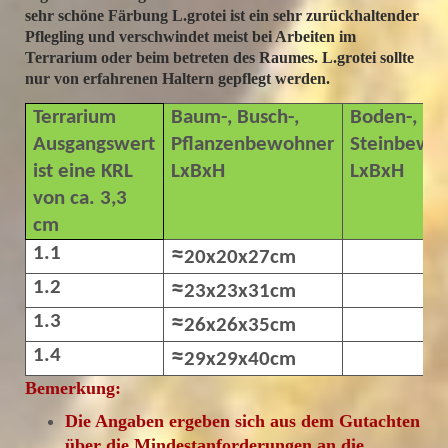
sehr schöne Färbung L.grotei ist ein sehr zurückhaltender
Pflegling und verschwindet meist bei Arbeiten im
Terrarium oder beim betreten des Raumes. L.grotei sollte
nur von erfahrenen Haltern gepflegt werden.
Terrarium
Baum-, Busch-,
Boden-, Fel
Ausgangswert
Pflanzenbewohner
Steinbewo
ist eine KRL
LxBxH
LxBxH
von ca. 3,3
cm
1.1
≈
20x20x27cm
1.2
≈
23x23x31cm
1.3
≈
26x26x35cm
1.4
≈
29x29x40cm
Bemerkung:
Die Angaben ergeben sich aus dem Gutachten
über die Mindestanforderungen an die