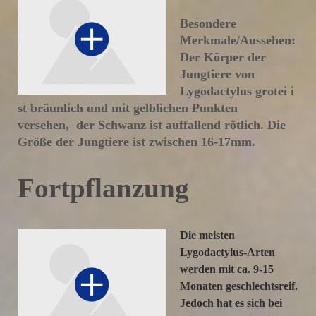
Besondere
Merkmale/Aussehen:
Der Körper der
Jungtiere von
Lygodactylus grotei i
st bräunlich und mit gelblichen Punkten
versehen, der Schwanz ist auffallend rötlich. Die
Größe der Jungtiere ist zwischen 16-17mm.
Fortpflanzung
Die meisten
Lygodactylus-Arten
werden mit ca. 9-15
Monaten geschlechtsreif.
Jedoch hat es sich bei