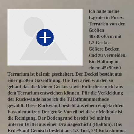
Ich halte meine
L.grotei in Forex-
Terrarien von den
Größen
40x30x40cm mit
1.2 Geckos.
Gößere Becken
sind zu vermeiden.
Ein Haltung in
einem 45x50x60
Terrarium ist bei mir gescheitert. Der Deckel besteht aus
einer großen Gazeöffnung. Die Terrarien wurden so
gebaut das die kleinen Geckos sowie Futtertiere nicht aus
dem Terrarium entweichen können. Für die Verkleidung
der Rückwände habe ich die T.Hoffmannmethode
gewählt. Diese Rückwand besteht aus einem eingefärbten
Fassadenputzer. Der große Vorteil bei dieser Methode ist
die Reinigung. Der Bodengrund besteht bei mir im
unteren Drittel aus einer Drainageschicht (Blähton). Das
Erde/Sand Gemisch besteht aus 1/3 Torf, 2/3 Kokushumus