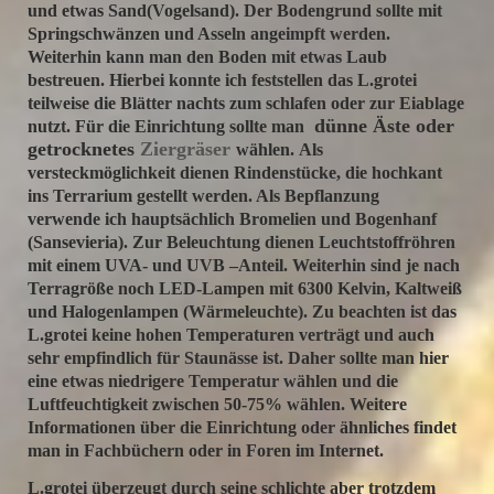
und etwas Sand(Vogelsand). Der Bodengrund sollte mit
Springschwänzen und Asseln angeimpft werden.
Weiterhin kann man den Boden mit etwas Laub
bestreuen. Hierbei konnte ich feststellen das L.grotei
teilweise die Blätter nachts zum schlafen oder zur Eiablage
dünne Äste oder
nutzt. Für die Einrichtung sollte man
getrocknetes
Ziergräser
wählen. Als
versteckmöglichkeit dienen Rindenstücke, die hochkant
ins Terrarium gestellt werden. Als Bepflanzung
verwende ich hauptsächlich Bromelien und Bogenhanf
(Sansevieria). Zur Beleuchtung dienen Leuchtstoffröhren
mit einem UVA- und UVB –Anteil. Weiterhin sind je nach
Terragröße noch LED-Lampen mit 6300 Kelvin, Kaltweiß
und Halogenlampen (Wärmeleuchte). Zu beachten ist das
L.grotei keine hohen Temperaturen verträgt und auch
sehr empfindlich für Staunässe ist. Daher sollte man hier
eine etwas niedrigere Temperatur wählen und die
Luftfeuchtigkeit zwischen 50-75% wählen. Weitere
Informationen über die Einrichtung oder ähnliches findet
man in Fachbüchern oder in Foren im Internet.
L.grotei überzeugt durch seine schlichte aber trotzdem