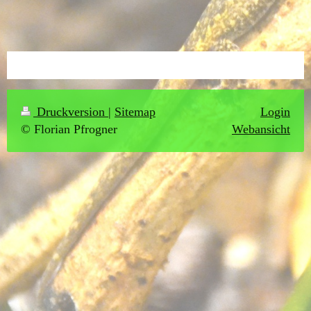
Druckversion
|
Sitemap
Login
© Florian Pfrogner
Webansicht