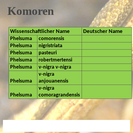
Komoren
Wissenschaftlicher Name
Deutscher Name
Phelsuma
comorensis
Phelsuma
nigristriata
Phelsuma
pasteuri
Phelsuma
robertmertensi
Phelsuma
v-nigra v-nigra
v-nigra
Phelsuma
anjouanensis
v-nigra
Phelsuma
comoragrandensis